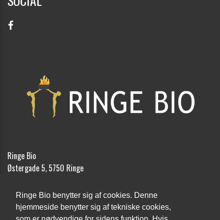
SOCIAL
Ringe Bio
Østergade 5, 5750 Ringe
Telefon:
62 62 12 18
Ringe Bio benytter sig af cookies. Denne
Email:
kontakt@ringebio.dk
hjemmeside benytter sig af tekniske cookies,
som er nødvendige for sidens funktion. Hvis