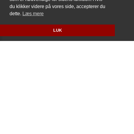
Cookie- og privatlivspolitik
du klikker videre på vores side, accepterer du
dette.
Læs mere
Website og billetsystem fra ebillet a/s
LUK