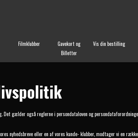
Filmklubber
Gavekort og
Vis din bestilling
Billetter
ivspolitik
g. Det gælder også reglerne i persondataloven og persondataforordningen,
af vores nyhedsbreve eller en af vores kunde- klubber, modtager vi en rækk