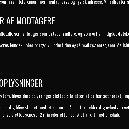
åsom navn, telefonnummer, mailadresse og fysisk adresse. Vi indhenter 
ER AF MODTAGERE
ebillet.dk, som vi bruger som databehandlere, og som vi har indgået data
vores kundeklubber bruger vi undertiden også mailsystemer, som Mailchi
NOPLYSNINGER
ystem, bliver dine oplysninger slettet 5 år efter, at du har set forestillin
ne om dig blive slettet med et samme, når du framelder dig nyhedsbrevet
er blive slettet senest 12 måneder efter ophøret af dit medlemskab.