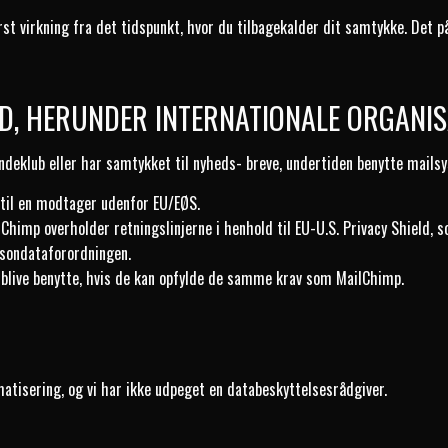
st virkning fra det tidspunkt, hvor du tilbagekalder dit samtykke. Det på
ND, HERUNDER INTERNATIONALE ORGANI
undeklub eller har samtykket til nyheds- breve, undertiden benytte mails
r til en modtager udenfor EU/EØS.
himp overholder retningslinjerne i henhold til EU-U.S. Privacy Shield, 
rsondataforordningen.
n blive benytte, hvis de kan opfylde de samme krav som MailChimp.
omatisering, og vi har ikke udpeget en databeskyttelsesrådgiver.