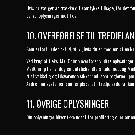
Hvis du vælger at trække dit samtykke tilbage, får det før
personoplysninger indtil da.
10. OVERFØRELSE TIL TREDJELA
Som anført under pkt. 4, vil vi, hvis du er medlem af en k
Ved brug af f.eks. MailChimp overfører vi dine oplysninge
MailChimp har vi dog en databehandleraftale med, og MailC
tilstrækkelig og tilsvarende sikkerhed, som reglerne i pe
Andre mailsystemer, som er placeret i tredjelande, vil ku
11. ØVRIGE OPLYSNINGER
Din oplysninger bliver ikke udsat for profilering eller aut