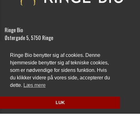
Ringe Bio
Østergade 5, 5750 Ringe
Telefon:
62 62 12 18
Ringe Bio benytter sig af cookies. Denne
Email:
kontakt@ringebio.dk
hjemmeside benytter sig af tekniske cookies,
som er nødvendige for sidens funktion. Hvis
Cookie- og privatlivspolitik
du klikker videre på vores side, accepterer du
dette.
Læs mere
Website og billetsystem fra ebillet a/s
LUK